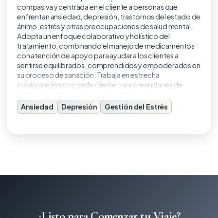
compasiva y centrada en el cliente a personas que
enfrentan ansiedad, depresión, trastornos del estado de
ánimo, estrés y otras preocupaciones de salud mental.
Adopta un enfoque colaborativo y holístico del
tratamiento, combinando el manejo de medicamentos
con atención de apoyo para ayudar a los clientes a
sentirse equilibrados, comprendidos y empoderados en
su proceso de sanación. Trabaja en estrecha
colaboración con cada cliente para crear planes de
tratamiento personalizados que apoyen el bienestar
emocional y la calidad de vida en general.
Ansiedad
Depresión
Gestión del Estrés
¿Listo para Comenzar tu Viaje?