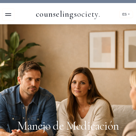
counseling
society.
ES
▼
Manejo de Medicación