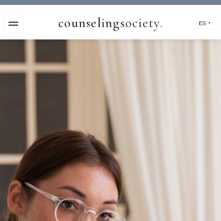
counseling
society.
ES
▼